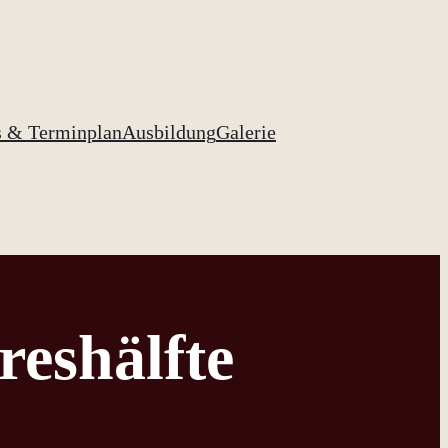
s & Terminplan
Ausbildung
Galerie
reshälfte