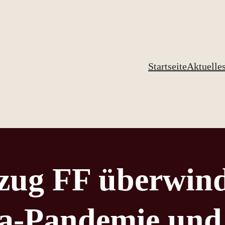
Startseite
Aktuelle
zug FF überwind
a-Pandemie und 